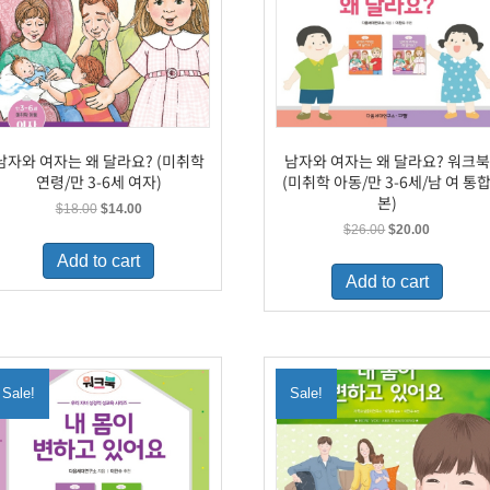
남자와 여자는 왜 달라요? (미취학
남자와 여자는 왜 달라요? 워크북
연령/만 3-6세 여자)
(미취학 아동/만 3-6세/남 여 통
본)
Original
Current
$
18.00
$
14.00
price
price
Original
Current
$
26.00
$
20.00
was:
is:
price
price
Add to cart
$18.00.
$14.00.
was:
is:
Add to cart
$26.00.
$20.00.
Sale!
Sale!