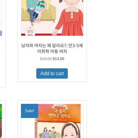
남자와 여자는 왜 달라요?: 만3-5세
합
미취학 아동 여자
Original
Current
$
18.00
$
14.00
price
price
was:
is:
Add to cart
$18.00.
$14.00.
Sale!