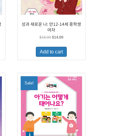
생
성과 새로운 나: 만12-14세 중학생
여자
Original
Current
$
18.00
$
14.00
price
price
was:
is:
Add to cart
$18.00.
$14.00.
Sale!