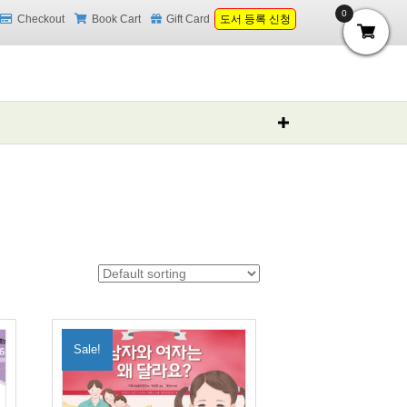
0
Checkout
Book Cart
Gift Card
도서 등록 신청
Sale!