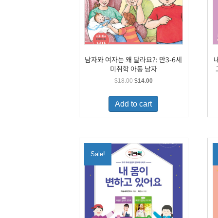
남자와 여자는 왜 달라요?: 만3-6세
미취학 아동 남자
Original
Current
$
18.00
$
14.00
price
price
was:
is:
Add to cart
$18.00.
$14.00.
Sale!