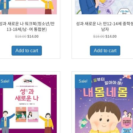
성과 새로운 나 워크북(청소년/만
성과 새로운 나: 만12-14세 중학
13-18세/남·여 통합본)
남자
Original
Current
Original
Current
$
18.00
$
14.00
$
18.00
$
14.00
price
price
price
price
was:
is:
was:
is:
Add to cart
Add to cart
$18.00.
$14.00.
$18.00.
$14.00.
Sale!
Sale!