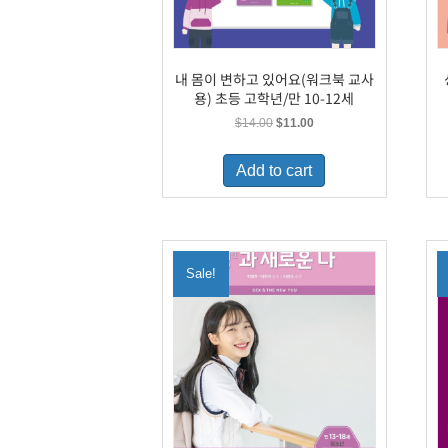
내 몸이 변하고 있어요(워크북 교사
용) 초등 고학년/만 10-12세
Original
Current
$
14.00
$
11.00
price
price
was:
is:
Add to cart
$14.00.
$11.00.
Sale!