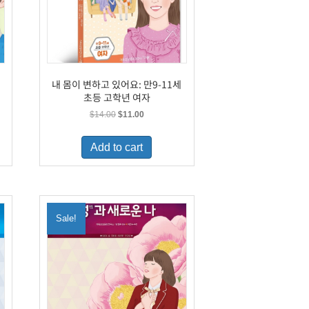
내 몸이 변하고 있어요: 만9-11세
초등 고학년 여자
Original
Current
$
14.00
$
11.00
price
price
was:
is:
Add to cart
$14.00.
$11.00.
Sale!