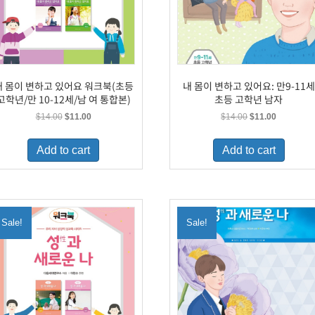
내 몸이 변하고 있어요 워크북(초등
내 몸이 변하고 있어요: 만9-11세
고학년/만 10-12세/남 여 통합본)
초등 고학년 남자
Original
Current
Original
Current
$
14.00
$
11.00
$
14.00
$
11.00
price
price
price
price
was:
is:
was:
is:
Add to cart
Add to cart
$14.00.
$11.00.
$14.00.
$11.00.
Sale!
Sale!