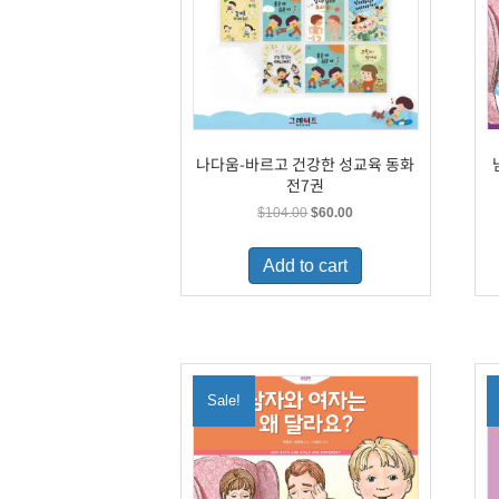
나다움-바르고 건강한 성교육 동화
전7권
Original
Current
$
104.00
$
60.00
price
price
was:
is:
Add to cart
$104.00.
$60.00.
Sale!