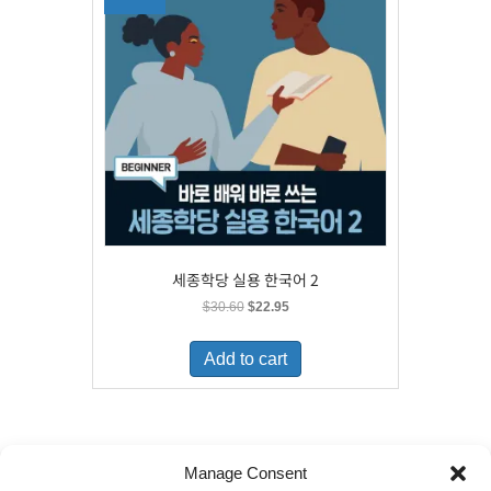
세종학당 실용 한국어 2
Original
Current
$
30.60
$
22.95
price
price
was:
is:
Add to cart
$30.60.
$22.95.
Manage Consent