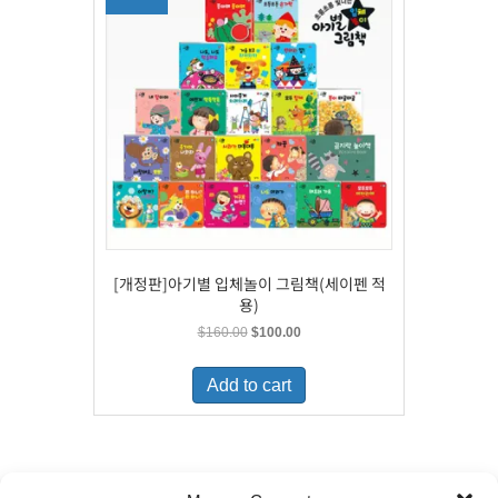
[개정판]아기별 입체놀이 그림책(세이펜 적
용)
Original
Current
$
160.00
$
100.00
price
price
was:
is:
Add to cart
$160.00.
$100.00.