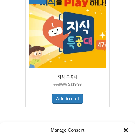
지식 특공대
Original
Current
$
520.00
$
319.99
price
price
was:
is:
Add to cart
$520.00.
$319.99.
Manage Consent