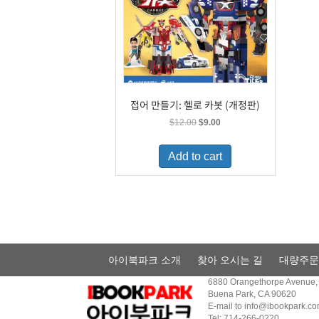
접어 만들기: 헬로 카봇 (개정판)
Original
Current
$
12.00
$
9.00
price
price
was:
is:
Add to cart
$12.00.
$9.00.
아이북파크 소개
찾아 오시는 길
대량주문
6880 Orangethorpe Avenue, 
Buena Park, CA 90620
E-mail to
info@ibookpark.c
Tel: 714-266-0220