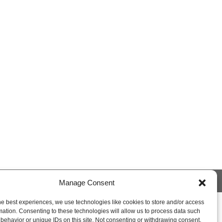
 Policy
Shipping and Returns
My Account
Manage Consent
he best experiences, we use technologies like cookies to store and/or access
mation. Consenting to these technologies will allow us to process data such
behavior or unique IDs on this site. Not consenting or withdrawing consent,