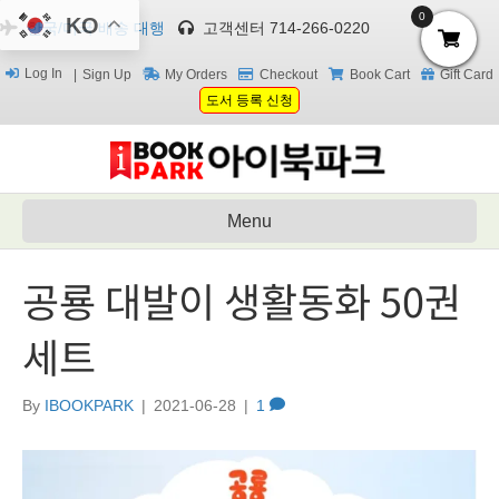
0
KO
한국/미국 배송 대행
고객센터 714-266-0220
Log In
Sign Up
My Orders
Checkout
Book Cart
Gift Card
도서 등록 신청
Menu
공룡 대발이 생활동화 50권
세트
By
IBOOKPARK
|
2021-06-28
|
1