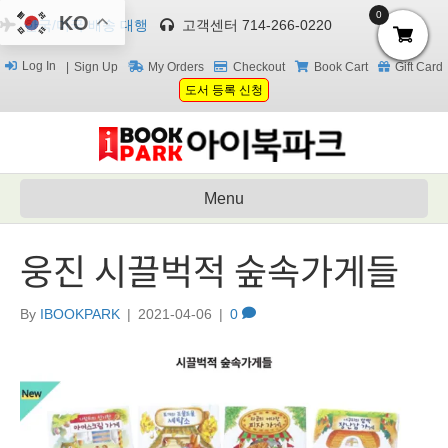
0
KO
한국/미국 배송 대행
고객센터 714-266-0220
Log In
Sign Up
My Orders
Checkout
Book Cart
Gift Card
도서 등록 신청
Menu
웅진 시끌벅적 숲속가게들
By
IBOOKPARK
|
2021-04-06
|
0