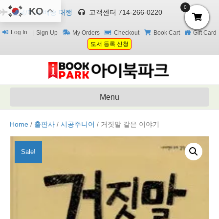
0
KO
한국/미국 배송 대행
고객센터 714-266-0220
Log In
Sign Up
My Orders
Checkout
Book Cart
Gift Card
도서 등록 신청
Menu
Home
/
출판사
/
시공주니어
/ 거짓말 같은 이야기
Sale!