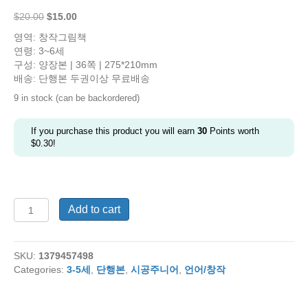
Original
Current
$
20.00
$
15.00
price
price
영역: 창작그림책
was:
is:
연령: 3~6세
$20.00.
$15.00.
구성: 양장본 | 36쪽 | 275*210mm
배송: 단행본 두권이상 무료배송
9 in stock (can be backordered)
If you purchase this product you will earn
30
Points worth
$
0.30
!
거
Add to cart
짓
말
같
SKU:
1379457498
은
Categories:
3-5세
,
단행본
,
시공주니어
,
언어/창작
이
야
기