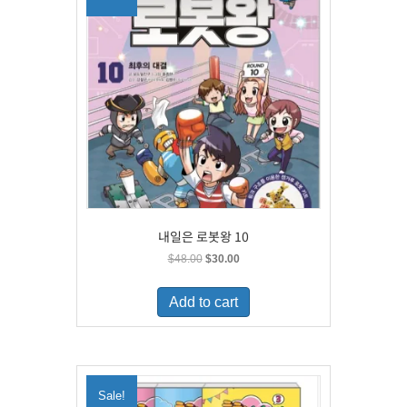
내일은 로봇왕 10
Original
Current
$
48.00
$
30.00
price
price
was:
is:
Add to cart
$48.00.
$30.00.
Sale!