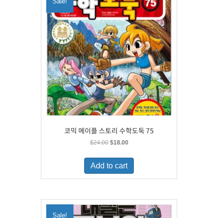
Sale!
코믹 메이플 스토리 수학도둑 75
Original
Current
$
24.00
$
18.00
price
price
was:
is:
Add to cart
$24.00.
$18.00.
Sale!