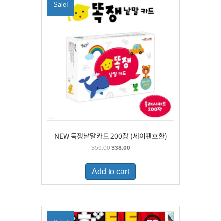
Sale!
NEW 똑쟁낱말카드 200장 (세이펜호환)
Original
Current
$
56.00
$
38.00
price
price
was:
is:
Add to cart
$56.00.
$38.00.