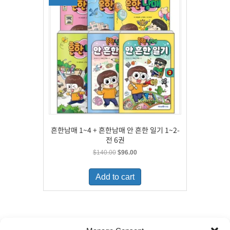
흔한남매 1~4 + 흔한남매 안 흔한 일기 1~2-
전 6권
Original
Current
$
140.00
$
96.00
price
price
was:
is:
Add to cart
$140.00.
$96.00.