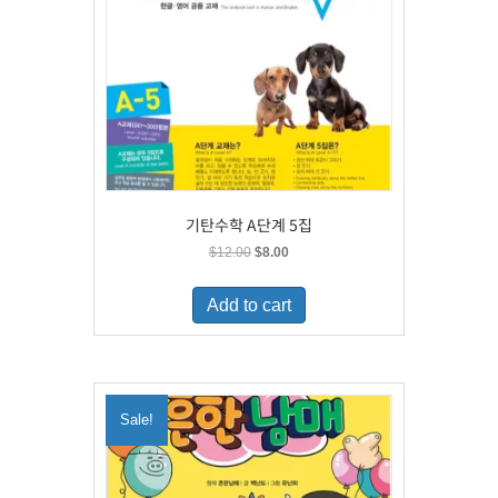
기탄수학 A단계 5집
Original
Current
$
12.00
$
8.00
price
price
was:
is:
Add to cart
$12.00.
$8.00.
Sale!