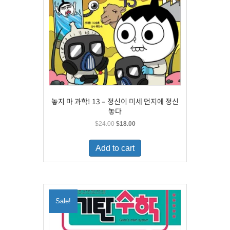
놓지 마 과학! 13 – 정신이 미세 먼지에 정신
놓다
Original
Current
$
24.00
$
18.00
price
price
was:
is:
Add to cart
$24.00.
$18.00.
Sale!