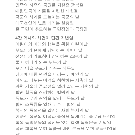
민족의 자유와 국권을 되찾은 광복절
대한민국의 기틀을 마련한 제헌절
국군의 사기를 드높이는 국군의 날
애국선열의 넋을 기리는 현충일
온 국민이 추모하는 국민장일과 국장일
4장 역사와 사건이 담긴 기념일
어린이의 미래와 행복을 위한 어린이날
부모님의 은혜에 감사하는 어버이날
선생님의 가르침에 감사하는 스승의 날
둘이 하나가 되는 부부의 날
우리 땅을 푸르게 가꾸는 식목일
장애에 대한 편견을 버리는 장애인의 날
아끼고 나누는 미덕을 칭찬하는 저축의 날
과학 기술의 중요성을 널리 알리는 과학의 날
발명 활동을 장려하는 발명의 날
독도가 우리 땅임을 알리는 독도의 날
법의 소중함을 일깨워 주는 법의 날
복지의 중요성을 알리는 사회 복지의 날
이순신 장군의 애국과 충절을 되새기는 충무공 탄신일
학생 독립운동의 정신을 잇는 학생 독립운동 기념일
국권 회복을 위해 목숨을 바친 분들을 위한 순국선열의
날