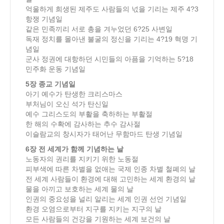
억울하게 희생된 제주도 사람들의 넋을 기리는 제주 4?3
항쟁 기념일
같은 민족끼리 서로 총을 겨누었던 6?25 사변일
독재 정치를 몰아낸 불굴의 정신을 기리는 4?19 혁명 기
념일
군사 정권에 대항하던 시민들의 아픔을 기억하는 5?18
민주화 운동 기념일
5장 종교 기념일
아기 예수가 탄생한 크리스마스
부처님이 오신 석가 탄신일
예수 그리스도의 부활을 축하하는 부활절
한 해의 수확에 감사하는 추수 감사절
이슬람교의 창시자가 태어난 무함마드 탄생 기념일
6장 전 세계가 함께 기념하는 날
노동자의 권리를 지키기 위한 노동절
피부색에 따른 차별을 없애는 국제 인종 차별 철폐의 날
전 세계 사람들이 환경에 대해 고민하는 세계 환경의 날
물을 아끼고 보호하는 세계 물의 날
인권의 중요성을 널리 알리는 세계 인권 선언 기념일
환경 오염으로부터 지구를 지키는 지구의 날
모든 사람들의 건강을 기원하는 세계 보건의 날