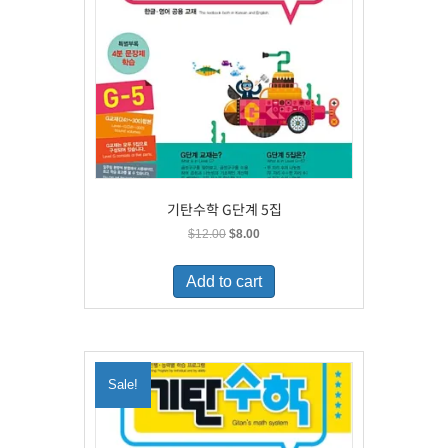
기탄수학 G단계 5집
Original
Current
$
12.00
$
8.00
price
price
was:
is:
Add to cart
$12.00.
$8.00.
Sale!