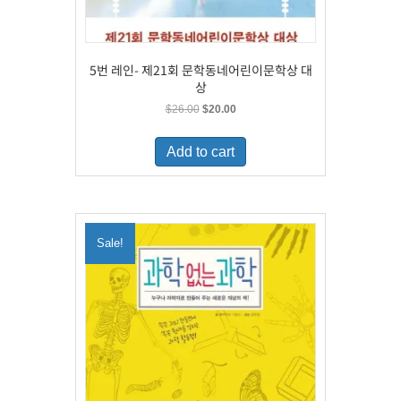
5번 레인- 제21회 문학동네어린이문학상 대
상
Original
Current
$
26.00
$
20.00
price
price
was:
is:
Add to cart
$26.00.
$20.00.
Sale!