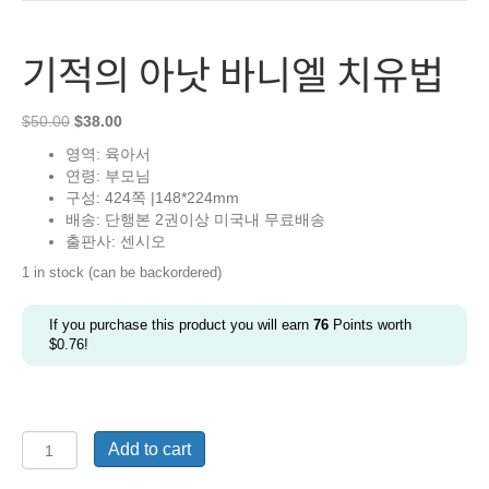
기적의 아낫 바니엘 치유법
Original
Current
$
50.00
$
38.00
price
price
영역: 육아서
was:
is:
연령: 부모님
$50.00.
$38.00.
구성: 424쪽 |148*224mm
배송: 단행본 2권이상 미국내 무료배송
출판사: 센시오
1 in stock (can be backordered)
If you purchase this product you will earn
76
Points worth
$
0.76
!
기
Add to cart
적
의