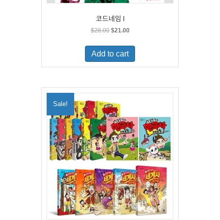
코드네임 I
Original
Current
$
28.00
$
21.00
price
price
was:
is:
Add to cart
$28.00.
$21.00.
Sale!