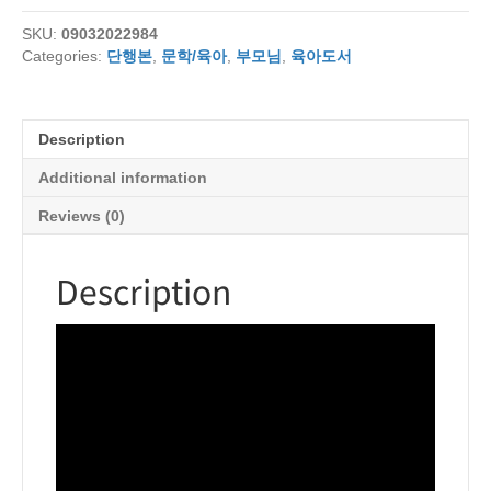
아
SKU:
09032022984
낫
Categories:
단행본
,
문학/육아
,
부모님
,
육아도서
바
니
엘
치
Description
유
법
Additional information
quantity
Reviews (0)
Description