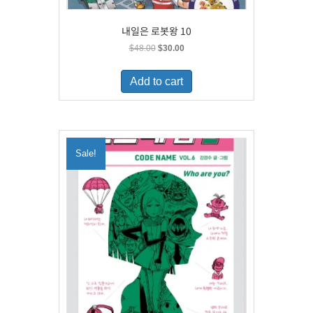
내일은 로봇왕 10
Original
Current
$
48.00
$
30.00
price
price
was:
is:
Add to cart
$48.00.
$30.00.
Sale!