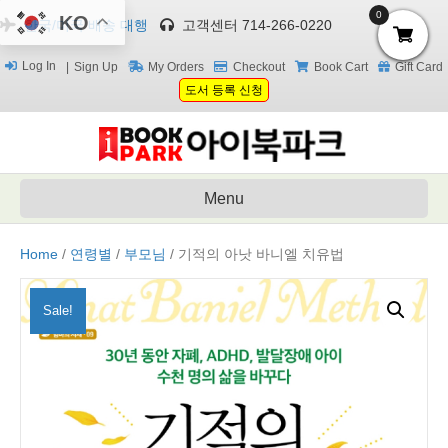
0
KO
한국/미국 배송 대행
고객센터 714-266-0220
Log In
Sign Up
My Orders
Checkout
Book Cart
Gift Card
도서 등록 신청
Menu
Home
/
연령별
/
부모님
/ 기적의 아낫 바니엘 치유법
Sale!