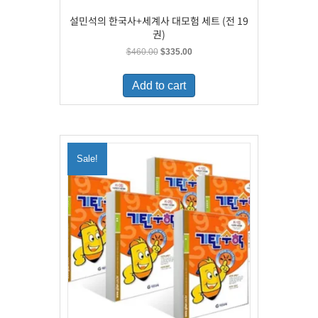
설민석의 한국사+세계사 대모험 세트 (전 19
권)
Original
Current
$
460.00
$
335.00
price
price
was:
is:
Add to cart
$460.00.
$335.00.
Sale!