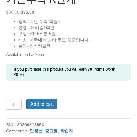
Original
Current
$
60.00
$
35.00
price
price
영역: 기탄 수학 학습지
was:
is:
연령:
예비중1학년
$60.00.
$35.00.
구성: K1~K5 총 5권
배송: 미국내 배송비 무료 상품입니다
출판사: 기탄교육
Available on backorder
If you purchase this product you will earn
70
Points worth
$
0.70
!
기
Add to cart
탄
수
학
SKU:
20200318993
K
Categories:
단행본
,
중고등
,
학습지
단