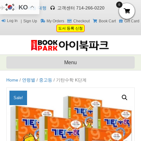
0
KO
한국/미국 배송 대행
고객센터 714-266-0220
Log In
Sign Up
My Orders
Checkout
Book Cart
Gift Card
도서 등록 신청
Menu
Home
/
연령별
/
중고등
/ 기탄수학 K단계
Sale!