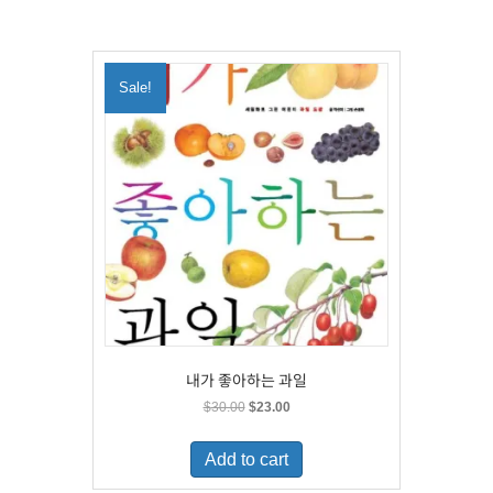
Sale!
내가 좋아하는 과일
Original
Current
$
30.00
$
23.00
price
price
was:
is:
Add to cart
$30.00.
$23.00.