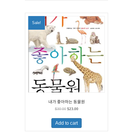
Sale!
내가 좋아하는 동물원
Original
Current
$
30.00
$
23.00
price
price
was:
is:
Add to cart
$30.00.
$23.00.