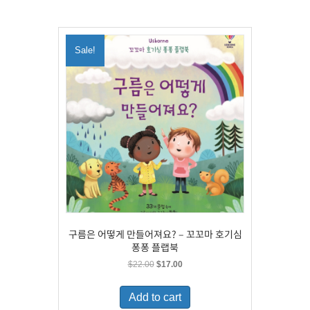
Sale!
구름은 어떻게 만들어져요? – 꼬꼬마 호기심
퐁퐁 플랩북
Original
Current
$
22.00
$
17.00
price
price
was:
is:
Add to cart
$22.00.
$17.00.