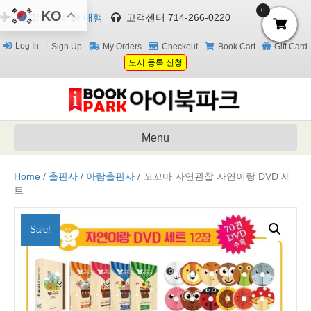
0
KO
한국/미국 배송 대행
고객센터 714-266-0220
Log In
Sign Up
My Orders
Checkout
Book Cart
Gift Card
도서 등록 신청
Menu
Home
/
출판사
/
아람출판사
/ 꼬꼬마 자연관찰 자연이랑 DVD 세
트
Sale!