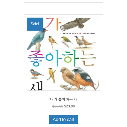
Sale!
내가 좋아하는 새
Original
Current
$
30.00
$
23.00
price
price
was:
is:
Add to cart
$30.00.
$23.00.