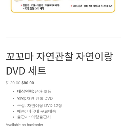
꼬꼬마 자연관찰 자연이랑
DVD 세트
Original
Current
$
120.00
$
90.00
price
price
대상연령:
유아-초등
was:
is:
영역:
자연 관찰 DVD
$120.00.
$90.00.
구성: 자연이랑 DVD 12장
배송: 미국내 무료배송
출판사: 아람출판사
Available on backorder