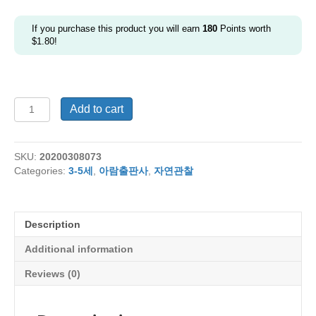
If you purchase this product you will earn
180
Points worth
$
1.80
!
꼬
Add to cart
꼬
마
자
SKU:
20200308073
연
Categories:
3-5세
,
아람출판사
,
자연관찰
관
찰
자
연
Description
이
랑
Additional information
DVD
세
Reviews (0)
트
quantity