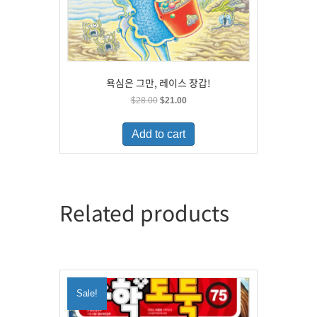
욕심은 그만, 레이스 장갑!
Original
Current
$
28.00
$
21.00
price
price
was:
is:
Add to cart
$28.00.
$21.00.
Related products
Sale!