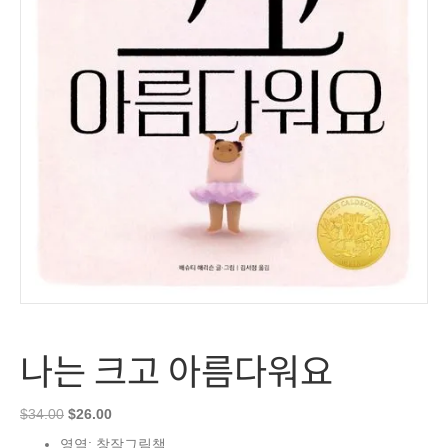
나는 크고 아름다워요
Original
Current
$
34.00
$
26.00
price
price
영역: 창작그림책