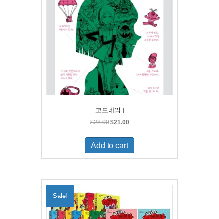
코드네임 I
Original
Current
$
28.00
$
21.00
price
price
was:
is:
Add to cart
$28.00.
$21.00.
Sale!