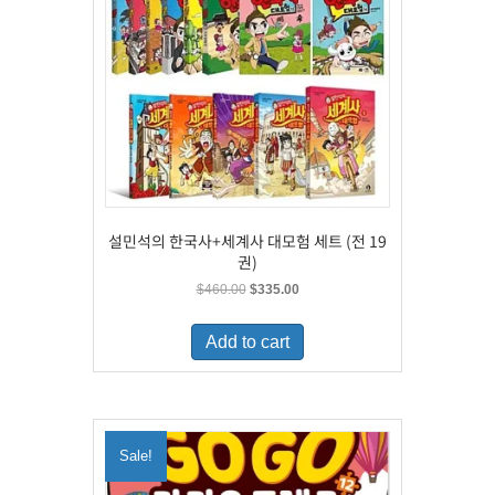
설민석의 한국사+세계사 대모험 세트 (전 19
권)
Original
Current
$
460.00
$
335.00
price
price
was:
is:
Add to cart
$460.00.
$335.00.
Sale!