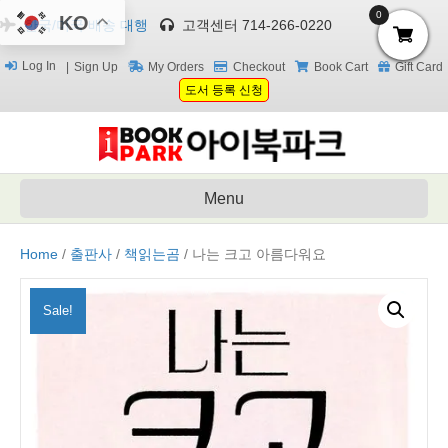
0
KO
한국/미국 배송 대행
고객센터 714-266-0220
Log In
Sign Up
My Orders
Checkout
Book Cart
Gift Card
도서 등록 신청
Menu
Home
/
출판사
/
책읽는곰
/ 나는 크고 아름다워요
Sale!