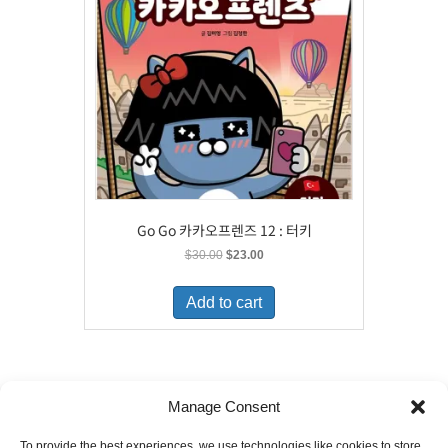
Go Go 카카오프렌즈 12 : 터키
Original
Current
$
30.00
$
23.00
price
price
was:
is:
Add to cart
$30.00.
$23.00.
Manage Consent
To provide the best experiences, we use technologies like cookies to store