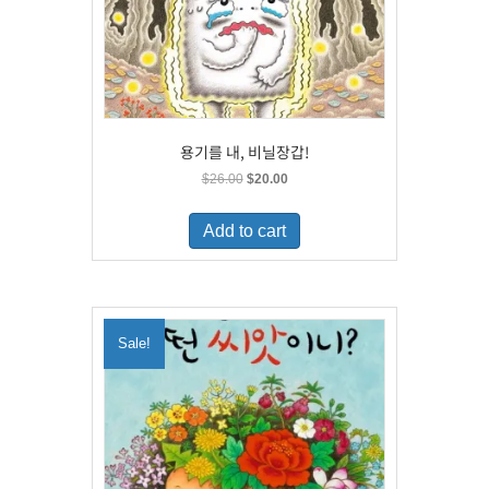
용기를 내, 비닐장갑!
Original
Current
$
26.00
$
20.00
price
price
was:
is:
Add to cart
$26.00.
$20.00.
Sale!