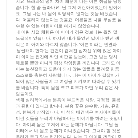
지요. 또래와의 덩치 차이 때문에 나는 어른 취급을 당했
습니다. 철 좀 들라나요. 난 그저 어린아이였는데 말이에
요. 그날 나는 내 몸이 적당하지 않다는 것을 배웠습니
다. 어울리지 않는다는 것을요. 어른들은 나를 무심코 실
수할 수 있는 어린아이로 여기지 않았습니다.
내 어린 시절 체험은 이 아이가 겪은 것보다는 훨씬 덜
노골적이었습니다. 하지만 내가 들었던 말이나 했던 생
각은 이 아이와 다르지 않습니다. ‘어른’이라는 편견과
‘날씬해야 한다’는 편견이 겹쳐진 십자선 위에 앉은 아이.
이 아이는 편견에 싸인 비판을 받는데, 그건 받는 당시
해로울 뿐만 아니라 평생 악영향을 끼칩니다. 그래도 아
이는 불친절하고 도움이 되지 않는 말들을 돌려줄 만큼
스스로를 충분히 사랑합니다. 나는 이 아이가 길잡이가
되어 많은 사람들이 그 여정을 지켜보며 따라갈 수 있기
를 바랍니다. 특히 몸집 크고 피부가 까만 우리 같은 사
람들이요.
색채 심리학에서는 분홍이 부드러운 사랑, 다정함, 돌봄
과 관련이 있다고 합니다. 분홍 꽃은 순수함, 기쁨, 유희
성, 행복의 상징입니다. 이 책의 배경색은 여자아이들이
이런 것들을 누려야 마땅하다는 이야기를 하려는 뜻입니
다. 아이의 몸은 고쳐야 하는 문제가 아닙니다. 그날 놀
이터에서 내 몸도 문제가 아니었습니다. 고쳐야 할 것은
우리가 품고 있는 편견입니다. 나는 그 아이를 껴안아 주