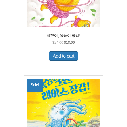
잘했어, 쌍둥이 장갑!
Original
Current
$
24.00
$
18.00
price
price
was:
is:
Add to cart
$24.00.
$18.00.
Sale!