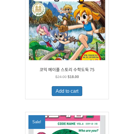
코믹 메이플 스토리 수학도둑 75
Original
Current
$
24.00
$
18.00
price
price
was:
is:
Add to cart
$24.00.
$18.00.
Sale!