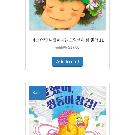
너는 어떤 씨앗이니?- 그림책이 참 좋아 11
Original
Current
$
22.00
$
17.00
price
price
was:
is:
Add to cart
$22.00.
$17.00.
Sale!