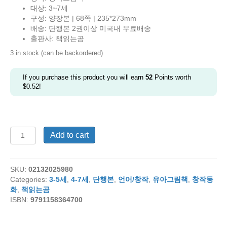
was:
is:
대상: 3~7세
$34.00.
$26.00.
구성: 양장본 | 68쪽 | 235*273mm
배송: 단행본 2권이상 미국내 무료배송
출판사: 책읽는곰
3 in stock (can be backordered)
If you purchase this product you will earn
52
Points worth
$
0.52
!
나
Add to cart
는
크
고
SKU:
02132025980
아
Categories:
3-5세
,
4-7세
,
단행본
,
언어/창작
,
유아그림책
,
창작동
름
화
,
책읽는곰
다
ISBN:
9791158364700
워
요
quantity