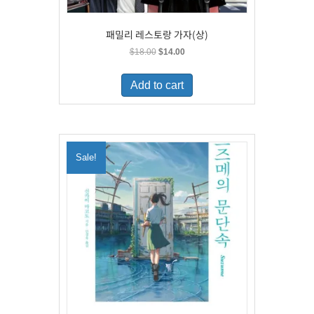
패밀리 레스토랑 가자(상)
Original
Current
$
18.00
$
14.00
price
price
was:
is:
Add to cart
$18.00.
$14.00.
Sale!