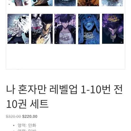
나 혼자만 레벨업 1-10번 전
10권 세트
Original
Current
$
320.00
$
220.00
price
price
영역: 만화
was:
is: