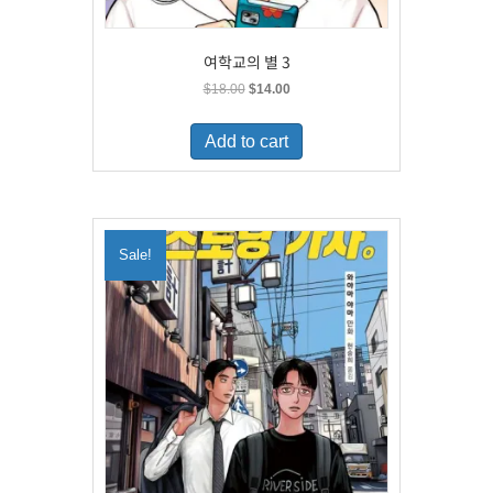
여학교의 별 3
Original
Current
$
18.00
$
14.00
price
price
was:
is:
Add to cart
$18.00.
$14.00.
Sale!