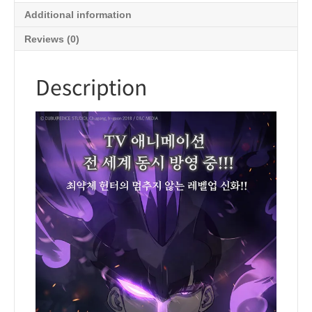
10
Additional information
권
세
Reviews (0)
트
quantity
Description