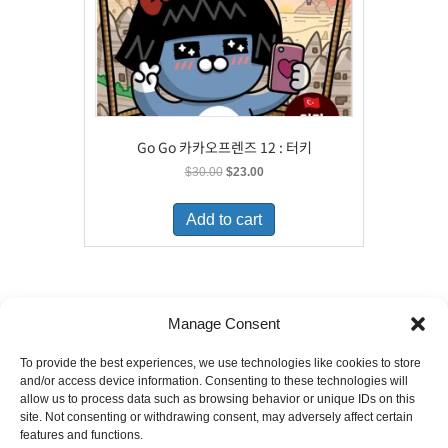
Go Go 카카오프렌즈 12 : 터키
Original
Current
$
30.00
$
23.00
price
price
was:
is:
Add to cart
$30.00.
$23.00.
Manage Consent
To provide the best experiences, we use technologies like cookies to store
6880 Orangethorpe Avenue, Suite D
and/or access device information. Consenting to these technologies will
Buena Park, CA 90620
allow us to process data such as browsing behavior or unique IDs on this
E-mail to
info@ibookpark.com
Tel: 714-266-0220
site. Not consenting or withdrawing consent, may adversely affect certain
Copyright © 2008-
2026
IBOOKPARK.COM.
features and functions.