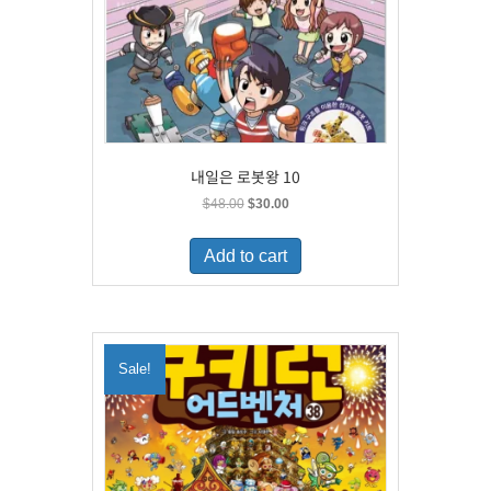
내일은 로봇왕 10
Original
Current
$
48.00
$
30.00
price
price
was:
is:
Add to cart
$48.00.
$30.00.
Sale!