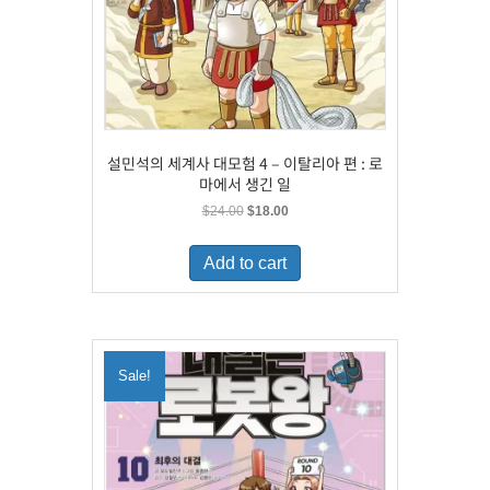
설민석의 세계사 대모험 4 – 이탈리아 편 : 로
마에서 생긴 일
Original
Current
$
24.00
$
18.00
price
price
was:
is:
Add to cart
$24.00.
$18.00.
Sale!