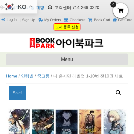
0
KO
한국/미국 배송 대행
고객센터 714-266-0220
Log In
Sign Up
My Orders
Checkout
Book Cart
Gift Card
도서 등록 신청
Menu
Home
/
연령별
/
중고등
/ 나 혼자만 레벨업 1-10번 전10권 세트
Sale!