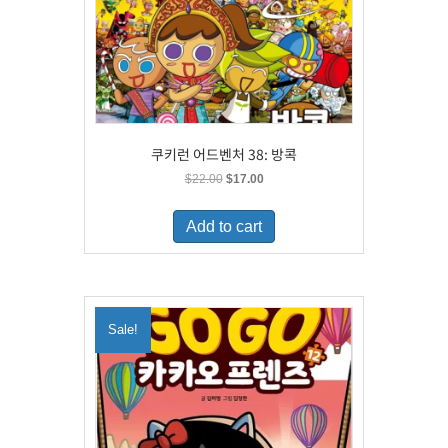
쿠키런 어드벤처 38: 방콕
Original
Current
$
22.00
$
17.00
price
price
was:
is:
Add to cart
$22.00.
$17.00.
Sale!