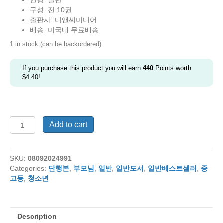
연령: 일반
$320.00.
$220.00.
구성: 전 10권
출판사: 디앤씨미디어
배송: 미국내 무료배송
1 in stock (can be backordered)
If you purchase this product you will earn
440
Points worth
$
4.40
!
나
Add to cart
혼
자
만
SKU:
08092024991
레
Categories:
단행본
,
부모님
,
일반
,
일반도서
,
일반베스트셀러
,
중
벨
고등
,
청소년
업
1-
10
번
Description
전