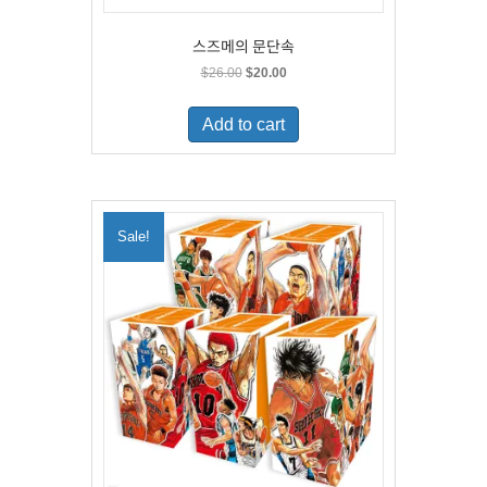
스즈메의 문단속
Original
Current
$
26.00
$
20.00
price
price
was:
is:
Add to cart
$26.00.
$20.00.
Sale!