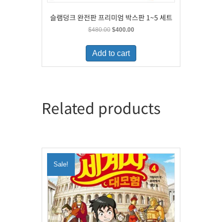
슬램덩크 완전판 프리미엄 박스판 1~5 세트
Original
Current
$
480.00
$
400.00
price
price
was:
is:
Add to cart
$480.00.
$400.00.
Related products
Sale!