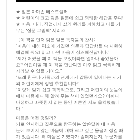
★ 일본 아마존 베스트셀러
★ 어린이의 크고 깊은 질문에 쉽고 명쾌한 해답을 주다!
★ 마음, 미래, 직업까지 삶의 원리를 파헤치고 나를 키
우는 ‘질문 그림책’ 시리즈
〈이 책을 먼저 읽은 일본 독자들의 찬사〉
“마음에 대해 평소에 가졌던 의문과 답답함을 속 시원히
해결해 줘요! 읽고 나면 마음이 상쾌해진답니다.”
“제가 어렸을 때 이 책을 보았더라면 얼마나 좋았을까
요? 어린이일 때 이 책을 만난다면 아주 맑고 씩씩하게
자라날 수 있을 거예요.”
“또래 친구나 가족과의 관계에서 갈등이 일어나는 시기
의 어린이에게 정말 추천합니다!”
“이렇게 알기 쉽고 과학적으로, 그리고 어린이의 눈높이
에서 마음에 대해 알려 주는 책이 있었던가요? 어찌나
다정하고 따뜻한지 읽는 동안 어른인 저도 울컥했습니
다.”
마음은 어떤 것일까?
뇌로 인지하고 질문으로 탐구하는 알쏭달쏭 내 마음
눈에 보이지 않는 마음에 대해 크고 깊은 물음이 생길 때
가 있습니다. 왜 마음은 기뻤다가 슬퍼지는지, 누군가를