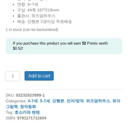
was:
is:
연령: 4~7세
$34.00.
$26.00.
구성: 44쪽 187*219mm
출판사: 위즈덤하우스
배송: 단행본 2권이상 무료배송
1 in stock (can be backordered)
If you purchase this product you will earn
52
Points worth
$
0.52
!
마
Add to cart
음
이
란
SKU:
02232023999-1
무
Categories:
4-7세
,
5-7세
,
단행본
,
언어/창작
,
위즈덤하우스
,
유아
엇
그림책
,
창작동화
일
Tag:
호소카와 텐텐
까?
ISBN:
9791171711604
quantity