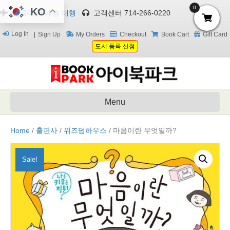
0
KO
한국/미국 배송 대행
고객센터 714-266-0220
Log In
Sign Up
My Orders
Checkout
Book Cart
Gift Card
도서 등록 신청
Menu
Home
/
출판사
/
위즈덤하우스
/ 마음이란 무엇일까?
Sale!