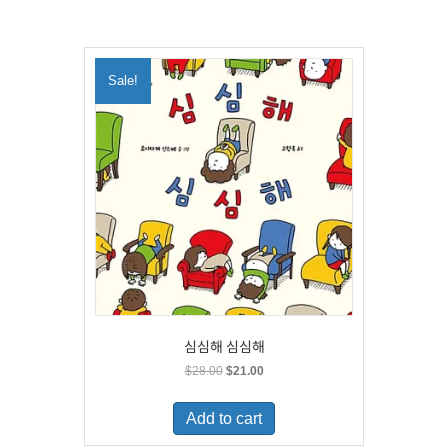
Sale!
심심해 심심해
Original
Current
$
28.00
$
21.00
price
price
was:
is:
Add to cart
$28.00.
$21.00.