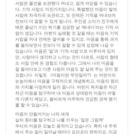
서랍은 물건을 보관했다 꺼내고, 쉽게 여닫을 수 있습니
다. 기억 서랍도 마찬가지입니다. 특별했던 마음이 쌓여
서랍에 차곡차곡 보관되고, 또 언제든 기억을 꺼내보며
전보다 더 잘할 수 있게 됩니다. 주인공 소이가 친구에게
배운 줄넘기 이단 뛰기를 성공한 날 ‘해내다’라는 기억 서
랍이 생깁니다. 어쩐지 실패할 것 같을 때는 마음속 기억
서랍을 꺼내 언제든 열어볼 수 있지요. 마음을 통해 과거
를 돌아보면서 전보다 더 잘할 수 있게 성장해 나갈 수
있습니다. 마음은 ‘말’과 ‘기억 서랍’으로 이루어져 있지
만, 사람마다 생각하고 느끼는 것이 다르듯, 서랍의 형태
도 서랍 안에 든 경험도 다릅니다. 그래서 나의 마음을
잘 들여다보고 다른 사람의 마음도 잘 살펴 주는 것이 중
요합니다. 이렇듯 《마음이란 무엇일까?》는 어린이의
눈높이에서 마음을 구체적으로 개념화하고, 마음의 원리
와 가치를 다정하게 일러 줍니다. 어린이 독자들은 차근
차근 마음을 탐구하며 내 마음과 상대방의 마음이 어떻
게 다른지 깨닫고, 올바르게 마주하며 건강한 관계 맺기
를 할 수 있습니다.
마음이 만들어가는 나의 세계
삶의 원리를 탐구하고 나를 키우는 ‘질문 그림책’
우리의 마음은 오늘도 움직이고 있습니다. 특히 내 주위
에서 무슨 일이 일어날 때마다 요리조리 변하지요. 지금