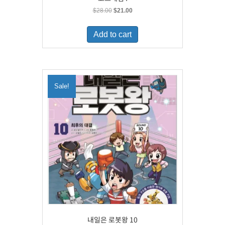
Original
Current
$
28.00
$
21.00
price
price
was:
is:
Add to cart
$28.00.
$21.00.
Sale!
내일은 로봇왕 10