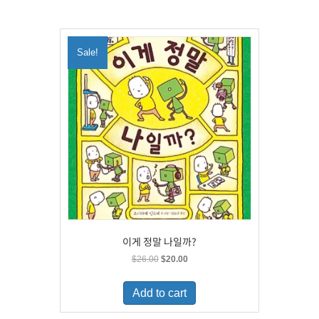
Sale!
이게 정말 나일까?
Original
Current
$
26.00
$
20.00
price
price
was:
is:
Add to cart
$26.00.
$20.00.