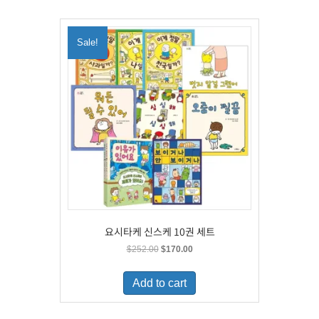
Sale!
요시타케 신스케 10권 세트
Original
Current
$
252.00
$
170.00
price
price
was:
is:
Add to cart
$252.00.
$170.00.