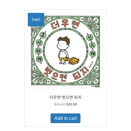
Sale!
더우면 벗으면 되지
Original
Current
$
26.00
$
20.00
price
price
was:
is:
Add to cart
$26.00.
$20.00.