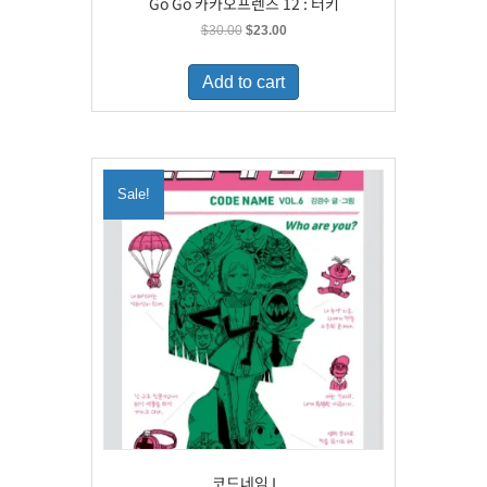
Go Go 카카오프렌즈 12 : 터키
Original
Current
$
30.00
$
23.00
price
price
was:
is:
Add to cart
$30.00.
$23.00.
Sale!
코드네임 I