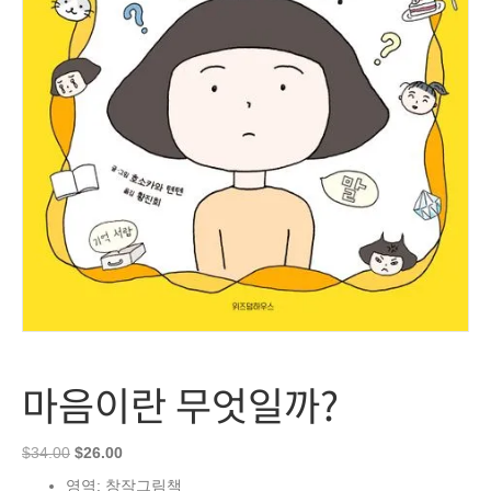
마음이란 무엇일까?
Original
Current
$
34.00
$
26.00
price
price
영역: 창작그림책