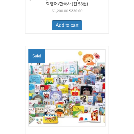
학영어/한국사 (전 58권)
Original
Current
$
1,200.00
$
220.00
price
price
was:
is:
Add to cart
$1,200.00.
$220.00.
Sale!