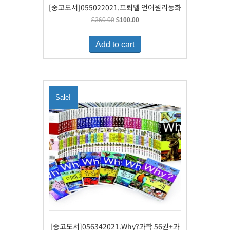
[중고도서]055022021.프뢰벨 언어원리동화
Original
Current
$
360.00
$
100.00
price
price
was:
is:
Add to cart
$360.00.
$100.00.
Sale!
[중고도서]056342021.Why?과학 56권+과