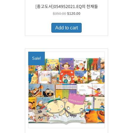
[중고도서]054952021.EQ의 천재들
Original
Current
$
350.00
$
120.00
price
price
was:
is:
Add to cart
$350.00.
$120.00.
Sale!