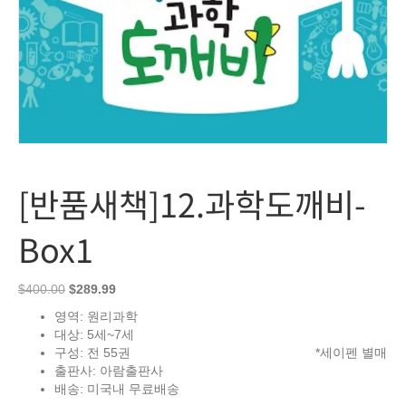
[반품새책]12.과학도깨비-
Box1
Original
Current
$
400.00
$
289.99
price
price
영역
: 원리과학
was:
is:
대상
: 5세~7세
$400.00.
$289.99.
구성
: 전 55권 *세이펜 별매
출판사
:
아람출판사
배송
:
미국내
무료배송