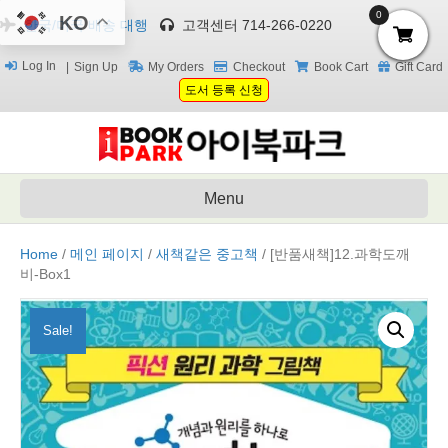
0
KO
한국/미국 배송 대행
고객센터 714-266-0220
Log In
Sign Up
My Orders
Checkout
Book Cart
Gift Card
도서 등록 신청
Menu
Home
/
메인 페이지
/
새책같은 중고책
/ [반품새책]12.과학도깨
비-Box1
Sale!