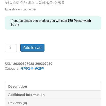
*배송으로 인한 박스 눌림이 있을 수 있음
Available on backorder
If you purchase this product you will earn
579
Points worth
$
5.79
!
[반
Add to cart
품
새
책]12.
SKU:
20200307028-200307030
과
Category:
새책같은 중고책
학
도
깨
비-
Description
Box1
quantity
Additional information
Reviews (0)