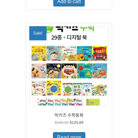
Add to cart
$160.00.
$100.00.
Sale!
빅키즈 수학동화
Original
Current
$
180.00
$
125.00
price
price
was:
is:
Read more
$180.00.
$125.00.