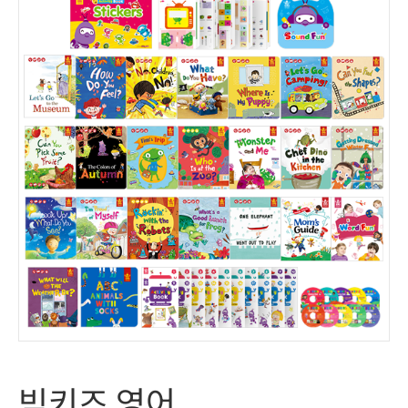
빅키즈 영어