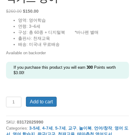
Original
Current
$
260.00
$
150.00
price
price
영역: 영어학습
was:
is:
연령: 3~6세
$260.00.
$150.00.
구성: 총 60종 + 디지털북 *바나펜 별매
출판사: 천재교육
배송: 미국내 무료배송
Available on backorder
If you purchase this product you will earn
300
Points worth
$
3.00
!
빅
Add to cart
키
즈
영
SKU:
03172025990
어
Categories:
3-5세
,
4-7세
,
5-7세
,
교구
,
놀이북
,
언어/창작
,
영어 도
quantity
서
,
영어 학습지
,
완구/교구
,
천재교육
,
테마추천 영어도서