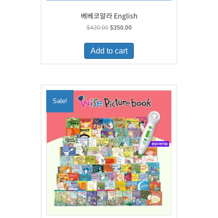
베베코알라 English
Original
Current
$
420.00
$
350.00
price
price
was:
is:
Add to cart
$420.00.
$350.00.
Sale!