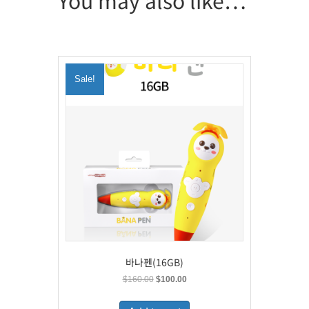
Sale!
바나펜(16GB)
Original
Current
$
160.00
$
100.00
price
price
was:
is: