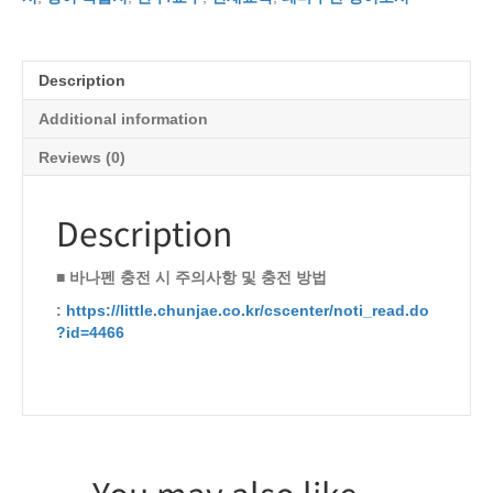
Description
Additional information
Reviews (0)
Description
■ 바나펜 충전 시 주의사항 및 충전 방법
:
https://little.chunjae.co.kr/cscenter/noti_read.do
?id=4466
You may also like…