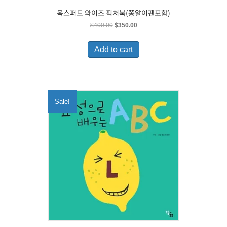
옥스퍼드 와이즈 픽처북(쫑알이펜포함)
Original
Current
$
400.00
$
350.00
price
price
was:
is:
Add to cart
$400.00.
$350.00.
Sale!