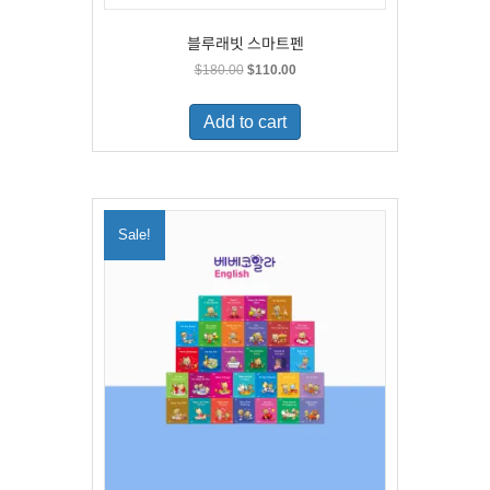
블루래빗 스마트펜
Original
Current
$
180.00
$
110.00
price
price
was:
is:
Add to cart
$180.00.
$110.00.
Sale!