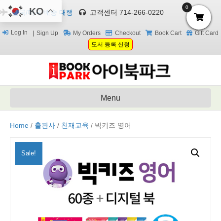
0
KO
한국/미국 배송 대행
고객센터 714-266-0220
Log In
Sign Up
My Orders
Checkout
Book Cart
Gift Card
도서 등록 신청
Menu
Home
/
출판사
/
천재교육
/ 빅키즈 영어
Sale!