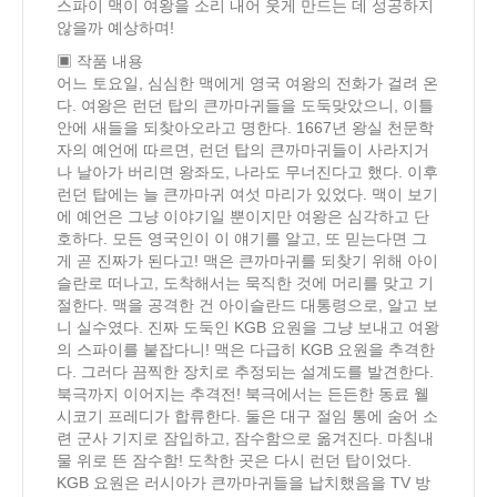
스파이 맥이 여왕을 소리 내어 웃게 만드는 데 성공하지
않을까 예상하며!
▣ 작품 내용
어느 토요일, 심심한 맥에게 영국 여왕의 전화가 걸려 온
다. 여왕은 런던 탑의 큰까마귀들을 도둑맞았으니, 이틀
안에 새들을 되찾아오라고 명한다. 1667년 왕실 천문학
자의 예언에 따르면, 런던 탑의 큰까마귀들이 사라지거
나 날아가 버리면 왕좌도, 나라도 무너진다고 했다. 이후
런던 탑에는 늘 큰까마귀 여섯 마리가 있었다. 맥이 보기
에 예언은 그냥 이야기일 뿐이지만 여왕은 심각하고 단
호하다. 모든 영국인이 이 얘기를 알고, 또 믿는다면 그
게 곧 진짜가 된다고! 맥은 큰까마귀를 되찾기 위해 아이
슬란로 떠나고, 도착해서는 묵직한 것에 머리를 맞고 기
절한다. 맥을 공격한 건 아이슬란드 대통령으로, 알고 보
니 실수였다. 진짜 도둑인 KGB 요원을 그냥 보내고 여왕
의 스파이를 붙잡다니! 맥은 다급히 KGB 요원을 추격한
다. 그러다 끔찍한 장치로 추정되는 설계도를 발견한다.
북극까지 이어지는 추격전! 북극에서는 든든한 동료 웰
시코기 프레디가 합류한다. 둘은 대구 절임 통에 숨어 소
련 군사 기지로 잠입하고, 잠수함으로 옮겨진다. 마침내
물 위로 뜬 잠수함! 도착한 곳은 다시 런던 탑이었다.
KGB 요원은 러시아가 큰까마귀들을 납치했음을 TV 방