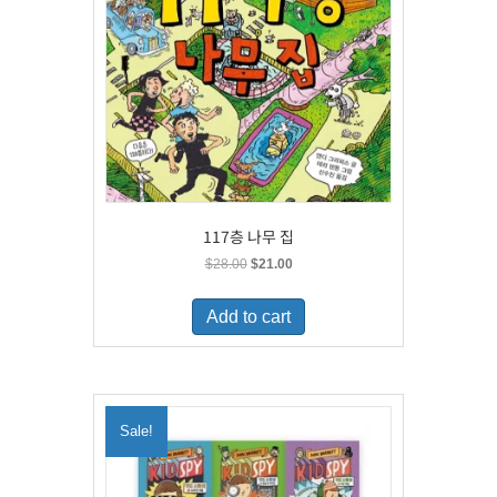
117층 나무 집
Original
Current
$
28.00
$
21.00
price
price
was:
is:
Add to cart
$28.00.
$21.00.
Sale!