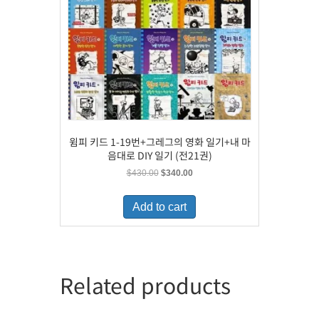
윔피 키드 1-19번+그레그의 영화 일기+내 마
음대로 DIY 일기 (전21권)
Original
Current
$
430.00
$
340.00
price
price
was:
is:
Add to cart
$430.00.
$340.00.
Related products