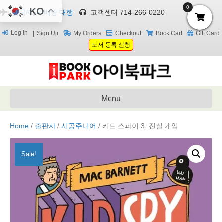
0
KO
한국/미국 배송 대행
고객센터 714-266-0220
Log In
Sign Up
My Orders
Checkout
Book Cart
Gift Card
도서 등록 신청
Menu
Home
/
출판사
/
시공주니어
/ 키드 스파이 3: 진실 게임
Sale!