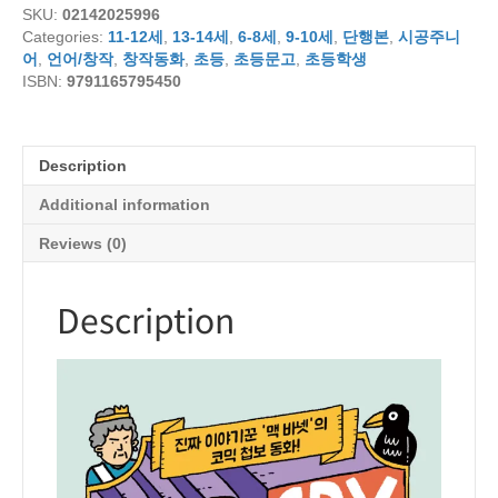
SKU:
02142025996
이
Categories:
11-12세
,
13-14세
,
6-8세
,
9-10세
,
단행본
,
시공주니
3:
어
,
언어/창작
,
창작동화
,
초등
,
초등문고
,
초등학생
진
ISBN:
9791165795450
실
게
임
quantity
Description
Additional information
Reviews (0)
Description