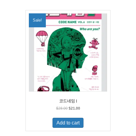
Sale!
코드네임 I
Original
Current
$
28.00
$
21.00
price
price
was:
is:
Add to cart
$28.00.
$21.00.