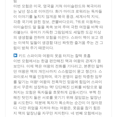
림
이번 모험은 미국, 영국을 거쳐 아이슬란드와 북극이라
는 낯선 장소로 이어진다. 화가 마이크 로워리는 독자들
이 이야기를 놓치지 않게끔 북극 풍경, 세계사적 지식,
각종 국기에 얽힌 정보, 큰뿔바다오리, ?트로 이동하는
아이슬란드 말 들을 쏙쏙 보여 주며 극한 여정을 바짝 따
라붙는다. 유머가 가득한 그림임에도 세밀한 도감 이상
의 생생함을 전하며 모험을 이끈다. 스파이 맥이 보고 겪
는 이색적 일들이 생경함 대신 짜릿한 즐거움 주는 건 그
림이 받쳐 주기 때문이다.
키드 스파이와 여왕의 웃음 터지는 찰떡 호흡
이번 모험에서는 한결 편안해진 맥과 여왕의 관계가 돋
보인다. 이제 맥은 여왕의 전화를 기다리고, 본론만 말하
던 여왕은 맥의 개인사까지 스스럼없이 묻고 챙긴다. 스
파이로서 맥을 인정하며, 국가 운명이 걸린 막중한 임무
를 맡기는 여왕! 여왕의 전폭적인 믿음에 힘입어 스파이
로서 꾸준히 성장하는 맥! 단단해진 신뢰를 바탕으로 펼
쳐지는 모험은 독자들을 흐뭇하게 감동시킨다. 부쩍 친
해진 탓인지 둘은 서로를 웃기기 위해 끊임없는 말장난
을 시도한다. 덕분에 독자가 폭소하는 순간이 더 많아졌
다. 다만 위엄을 지켜야 하는 여왕은, 웃음을 참기 힘든
지 맥의 말장난을 자꾸만 저지한다. 네 번째 모험에서는