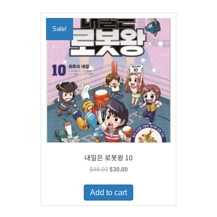
Sale!
내일은 로봇왕 10
Original
Current
$
48.00
$
30.00
price
price
was:
is:
Add to cart
$48.00.
$30.00.