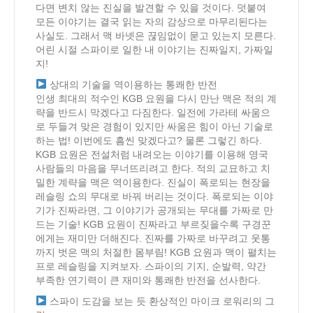
다면 변치 않는 진실을 발견할 수 있을 것이다. 덧붙여
모든 이야기는 결국 읽는 자의 감상으로 마무리된다는
사실도. 그래서 맥 바넷은 끊임없이 묻고 있는지 모른다.
어린 시절 스파이로 일한 내 이야기는 진짜일지, 가짜일
지!
상대의 기술을 역이용하는 통쾌한 반전
인생 최대의 적수인 KGB 요원을 다시 만난 맥은 적의 계
략을 반드시 막겠다고 다짐한다. 일전에 가라테 싸움으
로 두들겨 맞은 경험이 있지만 싸움은 힘이 아닌 기술로
하는 법! 이번에도 흠씬 맞겠다고? 물론 그렇긴 하다.
KGB 요원은 전설처럼 내려오는 이야기를 이용해 영국
사람들의 마음을 무너뜨리려고 한다. 적의 교묘하고 치
밀한 계략을 맥은 역이용한다. 진실이 폭로되는 현장을
레슬링 쇼의 무대로 바꿔 버리는 것이다. 폭로되는 이야
기가 진짜라면, 그 이야기가 공개되는 무대를 가짜로 만
드는 기술! KGB 요원이 진짜라고 부르짖을수록 구경꾼
에게는 재미만 더해진다. 진짜를 가짜로 바꾸려고 웃통
까지 벗은 맥의 처절한 몸부림! KGB 요원과 맥이 펼치는
프로 레슬링을 지켜보자. 스파이의 기지, 순발력, 약간
부족한 연기력이 큰 재미와 통쾌한 반전을 선사한다.
스파이 도감을 보는 듯 환상적인 마이크 로워리의 그