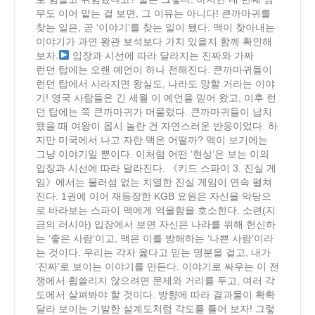
무도 이어 맡는 걸 보면, 그 이유는 아니다! 큰까마귀를
찾는 일은, 곧 ‘이야기’를 찾는 일이 됐다. 맥이 찾아내는
이야기가 과연 왕관 보석보다 가치 있을지 함께 확인해
보자.
입장과 시선에 따라 달라지는 진짜와 가짜
런던 탑에는 오랜 예언이 하나 전해진다. 큰까마귀들이
런던 탑에서 사라지면 왕실도, 나라도 망할 거라는 이야
기! 영국 사람들은 긴 세월 이 예언을 믿어 왔고, 이후 런
던 탑에는 쭉 큰까마귀가 머물렀다. 큰까마귀들이 납치
됐을 때 여왕이 몹시 놀란 건 자연스러운 반응이었다. 하
지만 미국에서 나고 자란 맥은 어떨까? 맥이 보기에는
그냥 이야기일 뿐이다. 이처럼 어떤 ‘현상’은 보는 이의
입장과 시선에 따라 달라진다. 《키드 스파이 3. 진실 게
임》에서는 물러섬 없는 치열한 진실 게임이 연속 펼쳐
진다. 1권에 이어 재등장한 KGB 요원은 자신을 악당으
로 바라보는 스파이 맥에게 억울함을 호소한다. 소련(지
금의 러시아) 입장에서 보면 자신은 나라를 위해 헌신하
는 ‘좋은 사람’이고, 맥은 이를 방해하는 ‘나쁜 사람’이라
는 것이다. 우리는 각자 옳다고 믿는 명분을 걸고, 내가
‘진짜’로 보이는 이야기를 만든다. 이야기로 싸우는 이 전
쟁에서 휩쓸리지 않으려면 문제와 거리를 두고, 여러 각
도에서 살펴봐야 할 것이다. 방향에 따라 결과물이 확확
달라 보이는 기발한 설계도처럼 각도를 틀어 보자! 그렇