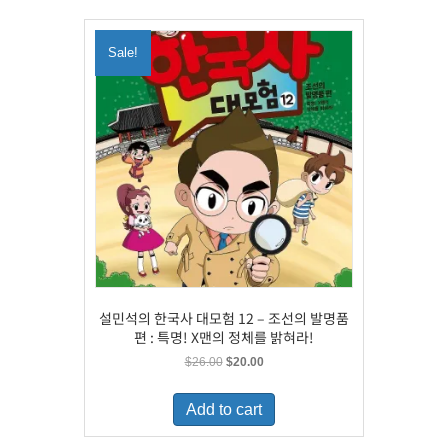
Sale!
설민석의 한국사 대모험 12 – 조선의 발명품
편 : 특명! X맨의 정체를 밝혀라!
Original
Current
$
26.00
$
20.00
price
price
was:
is:
Add to cart
$26.00.
$20.00.