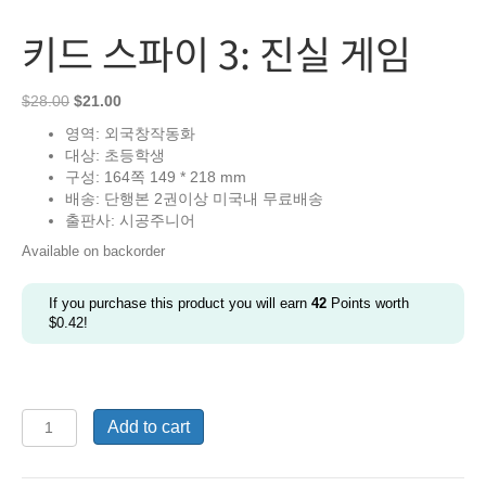
키드 스파이 3: 진실 게임
Original
Current
$
28.00
$
21.00
price
price
영역: 외국창작동화
was:
is:
대상: 초등학생
$28.00.
$21.00.
구성: 164쪽 149 * 218 mm
배송: 단행본 2권이상 미국내 무료배송
출판사: 시공주니어
Available on backorder
If you purchase this product you will earn
42
Points worth
$
0.42
!
키
Add to cart
드
스
파