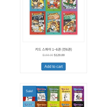
키드 스파이 1~6권 (전6권)
Original
Current
$
168.00
$
120.00
price
price
was:
is:
Add to cart
$168.00.
$120.00.
Sale!