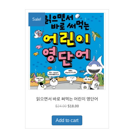
Sale!
읽으면서 바로 써먹는 어린이 영단어
Original
Current
$
24.00
$
18.00
price
price
was:
is:
Add to cart
$24.00.
$18.00.