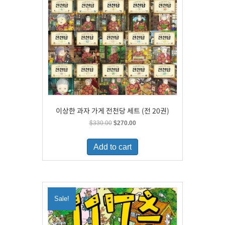
이상한 과자 가게 전천당 세트 (전 20권)
Original
Current
$
330.00
$
270.00
price
price
was:
is:
Add to cart
$330.00.
$270.00.
Sale!