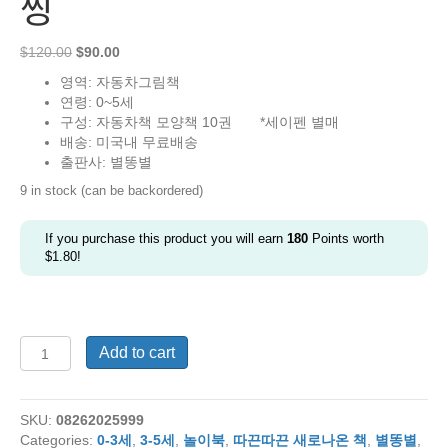
씽
Original
Current
$
120.00
$
90.00
price
price
영역: 자동차그림책
was:
is:
연령: 0~5세
$120.00.
$90.00.
구성: 자동차책 모양책 10권 *세이펜 별매
배송: 미국내 무료배송
출판사: 별똥별
9 in stock (can be backordered)
If you purchase this product you will earn
180
Points worth
$
1.80
!
[2026
Add to cart
년
신
간]
SKU:
08262025999
부
Categories:
0-3세
,
3-5세
,
놀이북
,
따끈따끈 새로나온 책
,
별똥별
,
릉