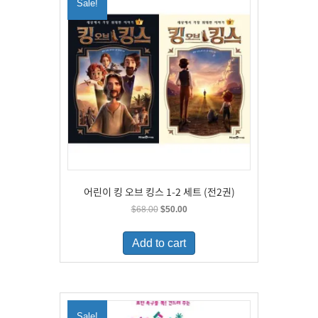
Sale!
어린이 킹 오브 킹스 1-2 세트 (전2권)
Original
Current
$
68.00
$
50.00
price
price
was:
is:
Add to cart
$68.00.
$50.00.
Sale!