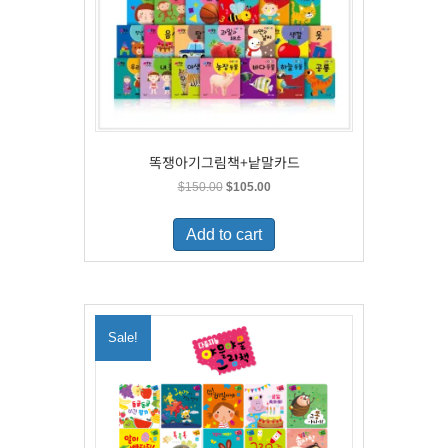
똑쟁아기그림책+낱말카드
Original
Current
$
150.00
$
105.00
price
price
was:
is:
Add to cart
$150.00.
$105.00.
Sale!