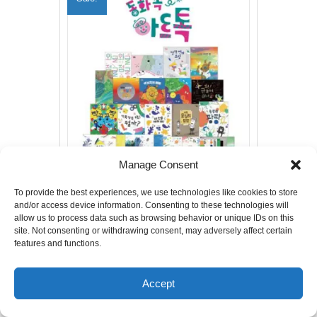
Manage Consent
동화 속 아트톡
To provide the best experiences, we use technologies like cookies to store
Original
Current
$
320.00
$
250.00
and/or access device information. Consenting to these technologies will
price
price
allow us to process data such as browsing behavior or unique IDs on this
was:
is:
site. Not consenting or withdrawing consent, may adversely affect certain
Add to cart
$320.00.
$250.00.
features and functions.
Accept
Sale!