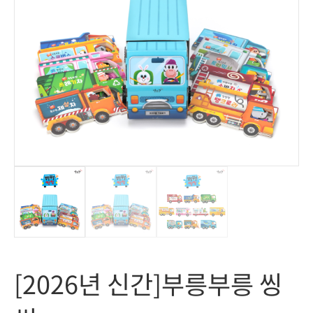
[2026년 신간]부릉부릉 씽