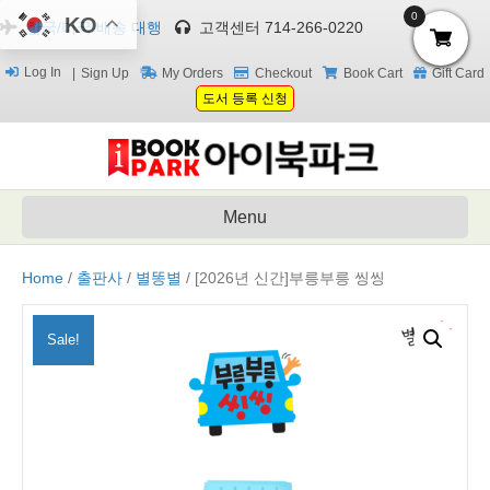
0
KO
한국/미국 배송 대행
고객센터 714-266-0220
Log In
Sign Up
My Orders
Checkout
Book Cart
Gift Card
도서 등록 신청
Menu
Home
/
출판사
/
별똥별
/ [2026년 신간]부릉부릉 씽씽
Sale!