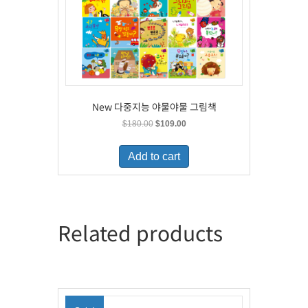
New 다중지능 야물야물 그림책
Original
Current
$
180.00
$
109.00
price
price
was:
is:
Add to cart
$180.00.
$109.00.
Related products