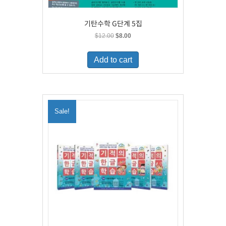
기탄수학 G단계 5집
Original
Current
$
12.00
$
8.00
price
price
was:
is:
Add to cart
$12.00.
$8.00.
Sale!