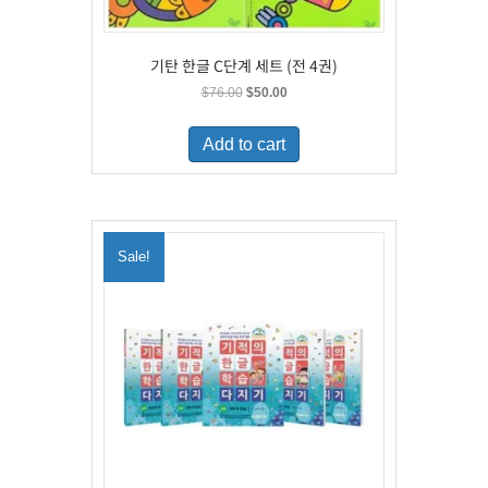
기탄 한글 C단계 세트 (전 4권)
Original
Current
$
76.00
$
50.00
price
price
was:
is:
Add to cart
$76.00.
$50.00.
Sale!