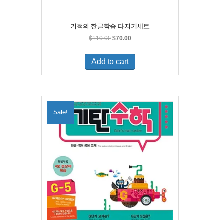
기적의 한글학습 다지기세트
Original
Current
$
110.00
$
70.00
price
price
was:
is:
Add to cart
$110.00.
$70.00.
Sale!