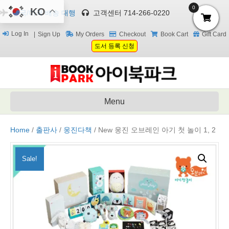
0
KO
한국/미국 배송 대행
고객센터 714-266-0220
Log In
Sign Up
My Orders
Checkout
Book Cart
Gift Card
도서 등록 신청
Menu
Home
/
출판사
/
웅진다책
/ New 웅진 오브레인 아기 첫 놀이 1, 2
Sale!