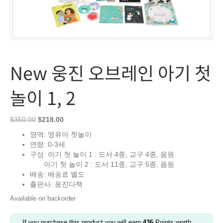
New 웅진 오브레인 아기 첫
놀이 1, 2
Original
Current
$
350.00
$
218.00
price
price
영역: 영유아 첫놀이
was:
is:
연령: 0-3세
$350.00.
$218.00.
구성: 아기 첫 놀이 1 : 도서 4종, 교구 4종, 음원
아기 첫 놀이 2 : 도서 11종, 교구 5종, 음원
배송: 배송료 별도
출판사: 웅진다책
Available on backorder
If you purchase this product you will earn
436
Points worth