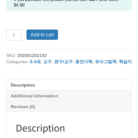
$
4.36
!
New
Add to cart
웅
진
오
SKU:
202001202152
브
Categories:
0-3세
,
교구
,
완구/교구
,
웅진다책
,
유아그림책
,
학습지
레
인
아
기
Description
첫
놀
Additional information
이
1,
Reviews (0)
2
quantity
Description